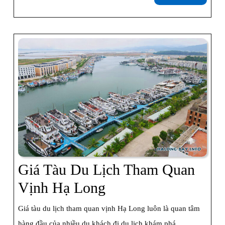
Quan
thêm
Hạ
Long
Trong
Ngày-
Buổi
Sáng/trưa
Giá Tàu Du Lịch Tham Quan
Giá
Vịnh Hạ Long
Tàu
Giá tàu du lịch tham quan vịnh Hạ Long luôn là quan tâm
Du
hàng đầu của nhiều du khách đi du lịch khám phá