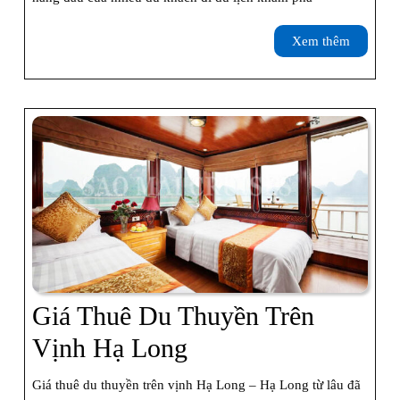
Lịch
Xem
Xem thêm
Tham
thêm
Quan
Vịnh
Hạ
Long
Giá Thuê Du Thuyền Trên
Giá
Vịnh Hạ Long
Thuê
Giá thuê du thuyền trên vịnh Hạ Long – Hạ Long từ lâu đã