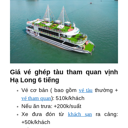
Giá vé ghép tàu tham quan vịnh
Hạ Long 6 tiếng
Vé cơ bản ( bao gồm
vé tàu
thường +
vé tham quan
): 510k/khách
Nếu ăn trưa: +200k/suất
Xe đưa đón từ
khách sạn
ra cảng:
+50k/khách