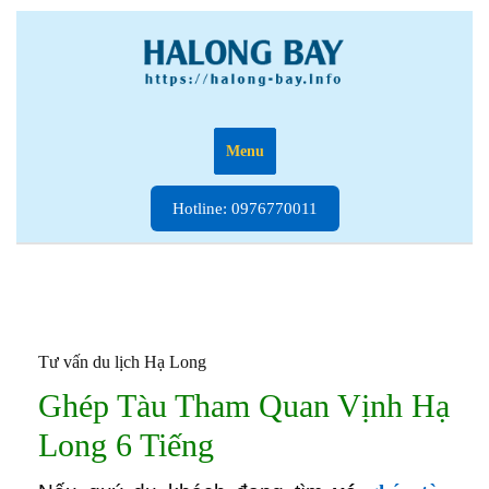
Skip
to
content
Menu
Hotline:
Hotline: 0976770011
0976770011
Tư vấn du lịch Hạ Long
Ghép Tàu Tham Quan Vịnh Hạ
Long 6 Tiếng