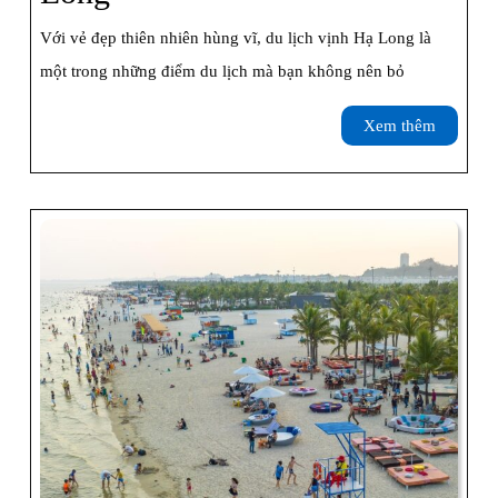
Gian
Với vẻ đẹp thiên nhiên hùng vĩ, du lịch vịnh Hạ Long là
Thích
một trong những điểm du lịch mà bạn không nên bỏ
Hợp
Xem
Xem thêm
Nhất
thêm
Cho
Chuyến
Du
Lịch
Vịnh
Hạ
Long