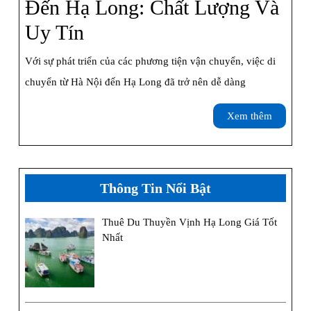
Đến Hạ Long: Chất Lượng Và
Top
Uy Tín
5
Với sự phát triển của các phương tiện vận chuyển, việc di
Nhà
chuyển từ Hà Nội đến Hạ Long đã trở nên dễ dàng
Xe
Xem
Xem thêm
Đi
thêm
Từ
Hà
Thông Tin Nổi Bật
Nội
Thuê Du Thuyền Vịnh Hạ Long Giá Tốt
Đến
Nhất
Hạ
Long:
Chất