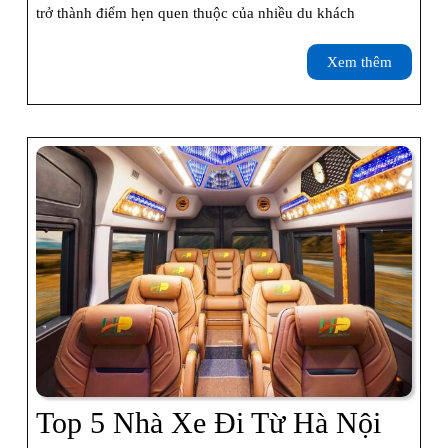
Du
trở thành điểm hẹn quen thuộc của nhiều du khách
Thuyền
Xem
Xem thêm
Trên
thêm
Vịnh
Hạ
Long
Top 5 Nhà Xe Đi Từ Hà Nội