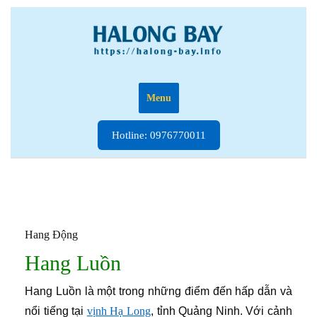
Skip
to
content
Menu
Hotline:
Hotline: 0976770011
0976770011
Hang Động
Hang Luồn
Hang Luồn là một trong những điểm đến hấp dẫn và
nổi tiếng tại
vịnh Hạ Long
, tỉnh Quảng Ninh. Với cảnh