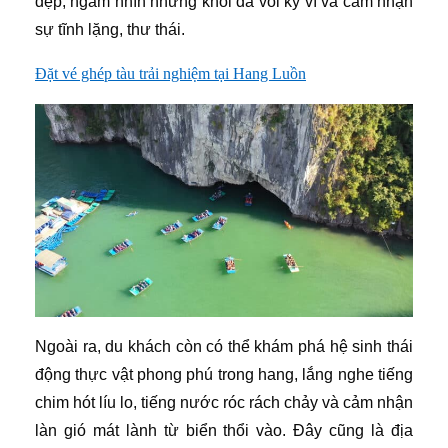
đẹp, ngắm nhìn những khối đá vôi kỳ vĩ và cảm nhận
sự tĩnh lặng, thư thái.
Đặt vé ghép tàu trải nghiệm tại Hang Luồn
Ngoài ra, du khách còn có thể khám phá hệ sinh thái
động thực vật phong phú trong hang, lắng nghe tiếng
chim hót líu lo, tiếng nước róc rách chảy và cảm nhận
làn gió mát lành từ biển thổi vào. Đây cũng là địa