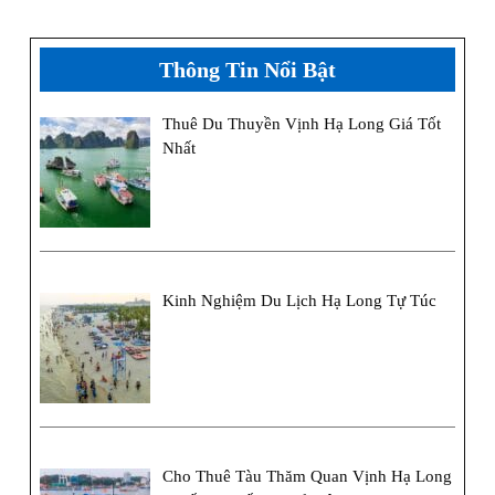
Đãi
Dành
Thông Tin Nổi Bật
Cho
Thuê Du Thuyền Vịnh Hạ Long Giá Tốt
100
Nhất
Khách
Đầu
Tiên
Kinh Nghiệm Du Lịch Hạ Long Tự Túc
Cho Thuê Tàu Thăm Quan Vịnh Hạ Long