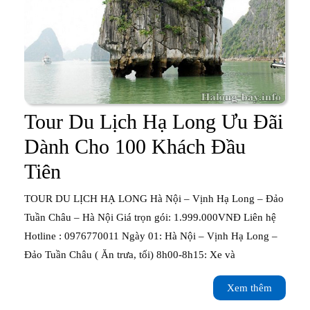
2020
Tour Du Lịch Hạ Long Ưu Đãi
Dành Cho 100 Khách Đầu
Tour
Tiên
Du
TOUR DU LỊCH HẠ LONG Hà Nội – Vịnh Hạ Long – Đảo
Lịch
Tuần Châu – Hà Nội Giá trọn gói: 1.999.000VNĐ Liên hệ
Hotline : 0976770011 Ngày 01: Hà Nội – Vịnh Hạ Long –
Hạ
Đảo Tuần Châu ( Ăn trưa, tối) 8h00-8h15: Xe và
Long
Xem
Xem thêm
Ưu
thêm