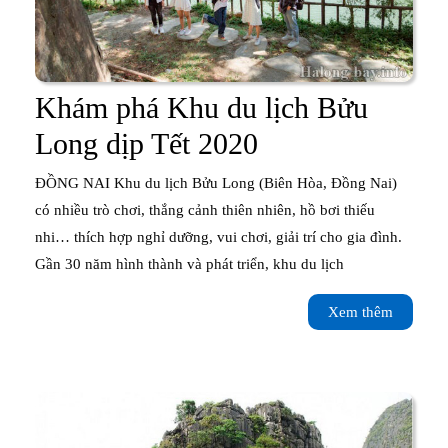
Khám phá Khu du lịch Bửu
Khám
Long dịp Tết 2020
phá
ĐỒNG NAI Khu du lịch Bửu Long (Biên Hòa, Đồng Nai)
Khu
có nhiều trò chơi, thắng cảnh thiên nhiên, hồ bơi thiếu
nhi… thích hợp nghỉ dưỡng, vui chơi, giải trí cho gia đình.
du
Gần 30 năm hình thành và phát triển, khu du lịch
lịch
Xem
Xem thêm
Bửu
thêm
Long
dịp
Tết