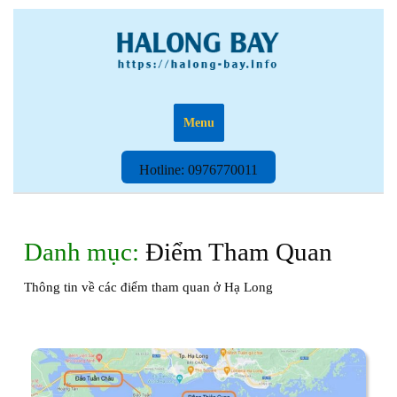
Skip
to
content
Menu
Hotline:
Hotline: 0976770011
0976770011
Danh mục:
Điểm Tham Quan
Thông tin về các điểm tham quan ở Hạ Long