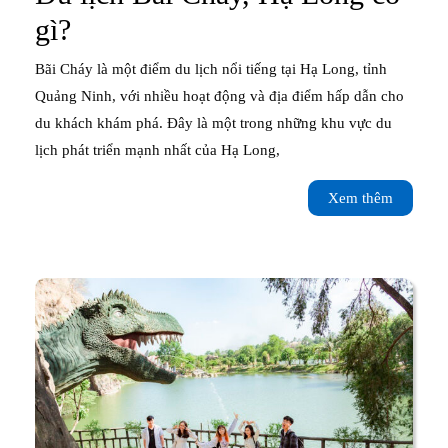
Du
gì?
lịch
Bãi Cháy là một điểm du lịch nổi tiếng tại Hạ Long, tỉnh
Bãi
Quảng Ninh, với nhiều hoạt động và địa điểm hấp dẫn cho
du khách khám phá. Đây là một trong những khu vực du
Cháy,
lịch phát triển mạnh nhất của Hạ Long,
Hạ
Xem
Xem thêm
Long
thêm
có
gì?