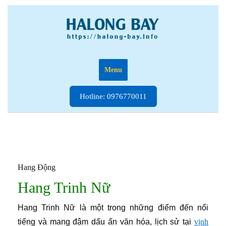
Skip
to
content
Menu
Hotline:
Hotline: 0976770011
0976770011
Hang Động
Hang Trinh Nữ
Hang Trinh Nữ là một trong những điểm đến nổi
tiếng và mang đậm dấu ấn văn hóa, lịch sử tại
vịnh