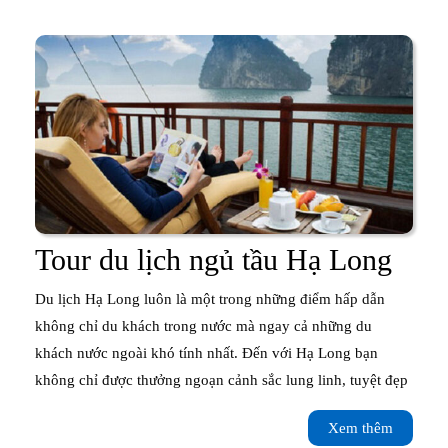
tàu
cao
cấp
Tour
Tour du lịch ngủ tầu Hạ Long
du
Du lịch Hạ Long luôn là một trong những điểm hấp dẫn
lịch
không chỉ du khách trong nước mà ngay cả những du
khách nước ngoài khó tính nhất. Đến với Hạ Long bạn
ngủ
không chỉ được thưởng ngoạn cảnh sắc lung linh, tuyệt đẹp
tầu
Xem
Xem thêm
Hạ