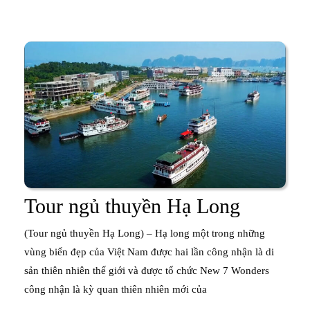
thêm
Lon
Tour
Tour ngủ thuyền Hạ Long
ngủ
(Tour ngủ thuyền Hạ Long) – Hạ long một trong những
thuyền
vùng biển đẹp của Việt Nam được hai lần công nhận là di
sản thiên nhiên thế giới và được tổ chức New 7 Wonders
Hạ
công nhận là kỳ quan thiên nhiên mới của
Long