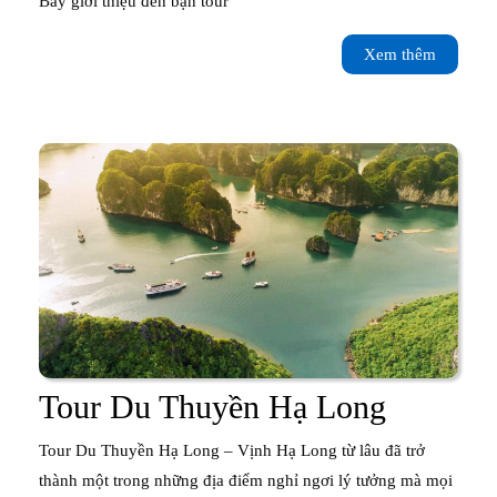
Bay giới thiệu đến bạn tour
Nội
Xem
Xem thêm
–
thêm
Hạ
Long
1
ngày
Tour
Tour Du Thuyền Hạ Long
Du
Tour Du Thuyền Hạ Long – Vịnh Hạ Long từ lâu đã trở
Thuyền
thành một trong những địa điểm nghỉ ngơi lý tưởng mà mọi