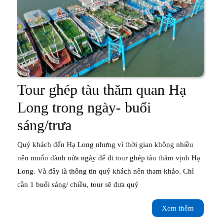
Tour ghép tàu thăm quan Hạ
Long trong ngày- buổi
Tour
sáng/trưa
ghép
Quý khách đến Hạ Long nhưng vì thời gian không nhiều
tàu
nên muốn dành nửa ngày để đi tour ghép tàu thăm vịnh Hạ
Long. Và đây là thông tin quý khách nên tham khảo. Chỉ
thăm
cần 1 buổi sáng/ chiều, tour sẽ đưa quý
quan
Xem
Xem thêm
Hạ
thêm