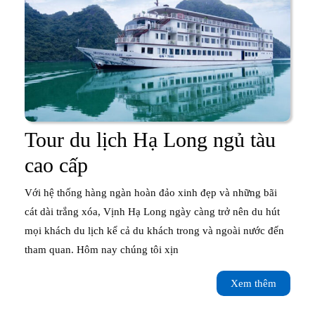
Tiếng)
Tour du lịch Hạ Long ngủ tàu
Tour
cao cấp
du
Với hệ thống hàng ngàn hoàn đảo xinh đẹp và những bãi
lịch
cát dài trắng xóa, Vịnh Hạ Long ngày càng trở nên du hút
mọi khách du lịch kể cả du khách trong và ngoài nước đến
Hạ
tham quan. Hôm nay chúng tôi xịn
Long
Xem
Xem thêm
ngủ
thêm