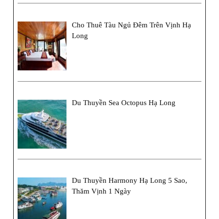
Cho Thuê Tàu Ngủ Đêm Trên Vịnh Hạ
Long
Du Thuyền Sea Octopus Hạ Long
Du Thuyền Harmony Hạ Long 5 Sao,
Thăm Vịnh 1 Ngày