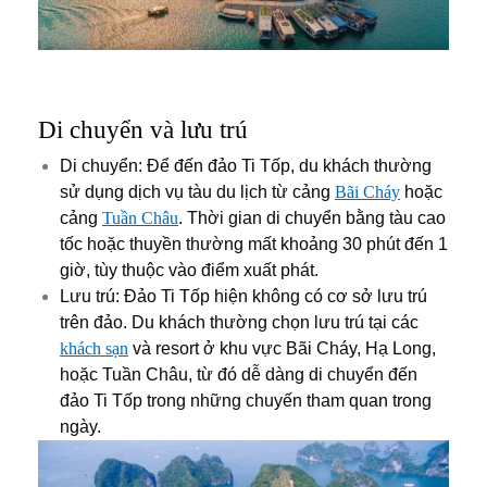
Di chuyển và lưu trú
Di chuyển: Để đến đảo Ti Tốp, du khách thường
sử dụng dịch vụ tàu du lịch từ cảng
Bãi Cháy
hoặc
cảng
Tuần Châu
. Thời gian di chuyển bằng tàu cao
tốc hoặc thuyền thường mất khoảng 30 phút đến 1
giờ, tùy thuộc vào điểm xuất phát.
Lưu trú: Đảo Ti Tốp hiện không có cơ sở lưu trú
trên đảo. Du khách thường chọn lưu trú tại các
khách sạn
và resort ở khu vực Bãi Cháy, Hạ Long,
hoặc Tuần Châu, từ đó dễ dàng di chuyển đến
đảo Ti Tốp trong những chuyến tham quan trong
ngày.