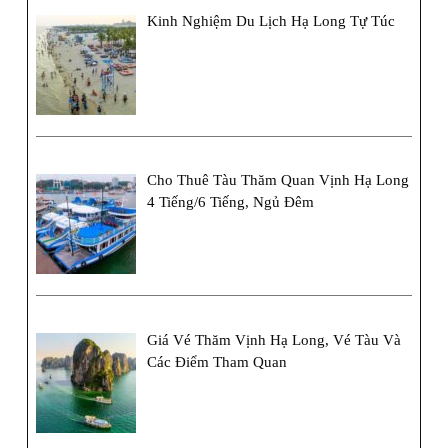
Kinh Nghiệm Du Lịch Hạ Long Tự Túc
Cho Thuê Tàu Thăm Quan Vịnh Hạ Long
4 Tiếng/6 Tiếng, Ngủ Đêm
Giá Vé Thăm Vịnh Hạ Long, Vé Tàu Và
Các Điểm Tham Quan