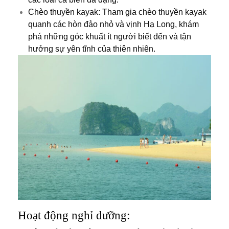
Chèo thuyền kayak: Tham gia chèo thuyền kayak
quanh các hòn đảo nhỏ và vịnh Hạ Long, khám
phá những góc khuất ít người biết đến và tận
hưởng sự yên tĩnh của thiên nhiên.
Hoạt động nghỉ dưỡng: