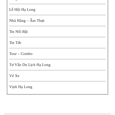
Lễ Hội Hạ Long
Nhà Hàng – Ẩm Thực
Tin Nổi Bật
Tin Tức
Tour – Combo
Tư Vấn Du Lịch Hạ Long
Vé Xe
Vịnh Hạ Long