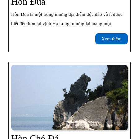
Hòn
Hòn Đũa
Đũa
Hòn Đũa là một trong những địa điểm độc đáo và ít được
biết đến hơn tại vịnh Hạ Long, nhưng lại mang một
Xem
Xem thêm
thêm
Hòn
Hòn Chó Đá