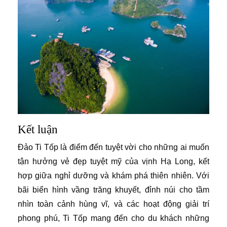
Kết luận
Đảo Ti Tốp là điểm đến tuyệt vời cho những ai muốn
tận hưởng vẻ đẹp tuyệt mỹ của vịnh Hạ Long, kết
hợp giữa nghỉ dưỡng và khám phá thiên nhiên. Với
bãi biển hình vầng trăng khuyết, đỉnh núi cho tầm
nhìn toàn cảnh hùng vĩ, và các hoạt động giải trí
phong phú, Ti Tốp mang đến cho du khách những