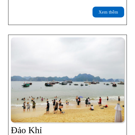
Xem
Xem thêm
thêm
Đảo
Đảo Khỉ