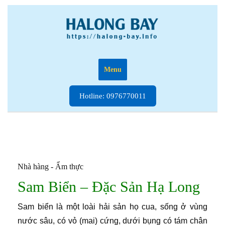
Skip
to
content
Menu
Hotline:
Hotline: 0976770011
0976770011
Nhà hàng - Ẩm thực
Sam Biển – Đặc Sản Hạ Long
Sam biển là một loài hải sản họ cua, sống ở vùng
nước sâu, có vỏ (mai) cứng, dưới bụng có tám chân