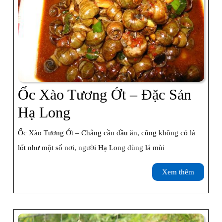
Ốc Xào Tương Ớt – Đặc Sản
Ốc
Hạ Long
Xào
Ốc Xào Tương Ớt – Chẳng cần dầu ăn, cũng không có lá
Tương
lốt như một số nơi, người Hạ Long dùng lá mùi
Ớt
Xem
Xem thêm
–
thêm
Đặc
Sản