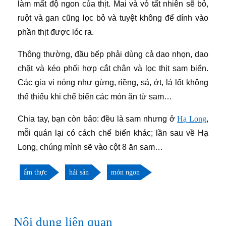
làm mất độ ngon của thịt. Mai và vỏ tất nhiên sẽ bỏ,
ruột và gan cũng lọc bỏ và tuyệt không để dính vào
phần thịt được lóc ra.
Thông thường, đầu bếp phải dùng cả dao nhọn, dao
chặt và kéo phối hợp cắt chân và lọc thịt sam biển.
Các gia vị nóng như gừng, riềng, sả, ớt, lá lốt không
thể thiếu khi chế biến các món ăn từ sam…
Chia tay, bạn còn bảo: đều là sam nhưng ở
Hạ Long
,
mỗi quán lại có cách chế biến khác; lần sau về Hạ
Long, chúng mình sẽ vào cột 8 ăn sam…
ẩm thực
hải sản
món ngon
Nội dung liên quan