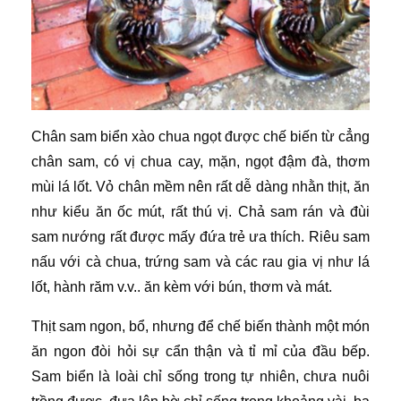
Chân sam biển xào chua ngọt được chế biến từ cẳng
chân sam, có vị chua cay, mặn, ngọt đậm đà, thơm
mùi lá lốt. Vỏ chân mềm nên rất dễ dàng nhằn thịt, ăn
như kiểu ăn ốc mút, rất thú vị. Chả sam rán và đùi
sam nướng rất được mấy đứa trẻ ưa thích. Riêu sam
nấu với cà chua, trứng sam và các rau gia vị như lá
lốt, hành răm v.v.. ăn kèm với bún, thơm và mát.
Thịt sam ngon, bổ, nhưng để chế biến thành một món
ăn ngon đòi hỏi sự cẩn thận và tỉ mỉ của đầu bếp.
Sam biển là loài chỉ sống trong tự nhiên, chưa nuôi