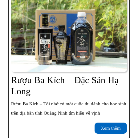
Hạ
Long
Rượu Ba Kích – Đặc Sản Hạ
Rượu
Long
Ba
Rượu Ba Kích – Tôi nhớ có một cuộc thi dành cho học sinh
Kích
trên địa bàn tỉnh Quảng Ninh tìm hiểu về vịnh
–
Xem
Xem thêm
Đặc
thêm