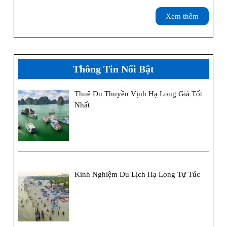
Đặc
Xem
Xem thêm
Sản
thêm
Hạ
Lon
Thông Tin Nổi Bật
Thuê Du Thuyền Vịnh Hạ Long Giá Tốt
Nhất
Kinh Nghiệm Du Lịch Hạ Long Tự Túc