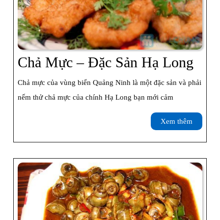
Chả
Chả Mực – Đặc Sản Hạ Long
Mự
Chả mực của vùng biển Quảng Ninh là một đặc sản và phải
–
nếm thử chả mực của chính Hạ Long bạn mới cảm
Đặc
Xem
Xem thêm
Sản
thêm
Hạ
Lon