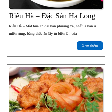
Riêu
Riêu Hà – Đặc Sản Hạ Long
Hà
Riêu Hà – Một bữa ăn đãi bạn phương xa, nhất là bạn ở
–
miền rừng, bằng thức ăn lấy từ biển lên của
Đặc
Xem
Xem thêm
Sản
thêm
Hạ
Long