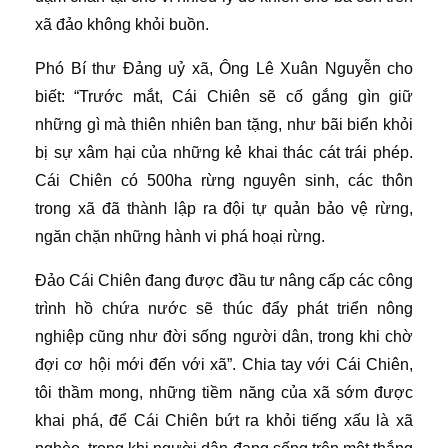
xã đảo không khỏi buồn.
Phó Bí thư Đảng uỷ xã, Ông Lê Xuân Nguyễn cho
biết: “Trước mắt, Cái Chiên sẽ cố gắng gìn giữ
những gì mà thiên nhiên ban tặng, như bãi biển khỏi
bị sự xâm hại của những kẻ khai thác cát trái phép.
Cái Chiên có 500ha rừng nguyên sinh, các thôn
trong xã đã thành lập ra đội tự quản bảo vệ rừng,
ngăn chặn những hành vi phá hoại rừng.
Đảo Cái Chiên đang được đầu tư nâng cấp các công
trình hồ chứa nước sẽ thúc đẩy phát triển nông
nghiệp cũng như đời sống người dân, trong khi chờ
đợi cơ hội mới đến với xã”. Chia tay với Cái Chiên,
tôi thầm mong, những tiềm năng của xã sớm được
khai phá, để Cái Chiên bứt ra khỏi tiếng xấu là xã