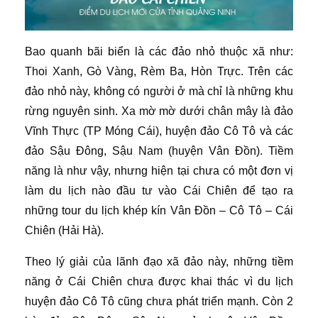
Bao quanh bãi biển là các đảo nhỏ thuộc xã như:
Thoi Xanh, Gò Vàng, Rèm Ba, Hòn Trực. Trên các
đảo nhỏ này, không có người ở mà chỉ là những khu
rừng nguyên sinh. Xa mờ mờ dưới chân mây là đảo
Vĩnh Thực (TP Móng Cái), huyện đảo Cô Tô và các
đảo Sậu Đông, Sậu Nam (huyện Vân Đồn). Tiềm
năng là như vậy, nhưng hiện tại chưa có một đơn vị
làm du lịch nào đầu tư vào Cái Chiên để tạo ra
những tour du lịch khép kín Vân Đồn – Cô Tô – Cái
Chiên (Hải Hà).
Theo lý giải của lãnh đạo xã đảo này, những tiềm
năng ở Cái Chiên chưa được khai thác vì du lịch
huyện đảo Cô Tô cũng chưa phát triển mạnh. Còn 2