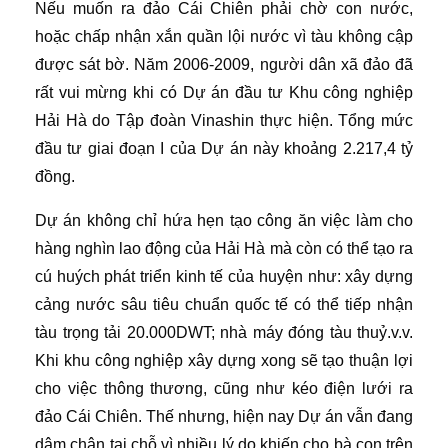
Nếu muốn ra đảo Cái Chiên phải chờ con nước,
hoặc chấp nhận xắn quần lội nước vì tàu không cập
được sát bờ. Năm 2006-2009, người dân xã đảo đã
rất vui mừng khi có Dự án đầu tư Khu công nghiệp
Hải Hà do Tập đoàn Vinashin thực hiện. Tổng mức
đầu tư giai đoạn I của Dự án này khoảng 2.217,4 tỷ
đồng.
Dự án không chỉ hứa hẹn tạo công ăn việc làm cho
hàng nghìn lao động của Hải Hà mà còn có thể tạo ra
cú huých phát triển kinh tế của huyện như: xây dựng
cảng nước sâu tiêu chuẩn quốc tế có thể tiếp nhận
tàu trọng tải 20.000DWT; nhà máy đóng tàu thuỷ.v.v.
Khi khu công nghiệp xây dựng xong sẽ tạo thuận lợi
cho việc thông thương, cũng như kéo điện lưới ra
đảo Cái Chiên. Thế nhưng, hiện nay Dự án vẫn đang
dậm chân tại chỗ vì nhiều lý do khiến cho bà con trên