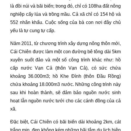
là đồi núi và bãi biển; trong đó, chỉ có 108ha đất nông
nghiệp cấy lúa và trồng mầu. Cả xã chỉ có 154 hộ và
552 nhân khẩu. Cuộc sống của bà con nơi đây chủ
yếu là tự cung tự cấp.
Năm 2011, từ chương trình xây dựng nông thôn mới,
Cái Chiên được làm một con đường bê tông dài 5km
xuyên suốt đảo và một số công trình khác như: hồ
cấp nước Vạn Cả (thôn Vạn Cả), có sức chứa
khoảng 36.000m3; hồ Khe Đình (thôn Đầu Rồng)
chứa khoảng 18.000m3 nước. Những công trình này
sau khi hoàn thành, sẽ đảm bảo nguồn nước sinh
hoạt lẫn nguồn nước tưới cho các cánh đồng của cả
xã.
Đặc biệt, Cái Chiên có bãi biển dài khoảng 2km, cát
trắng mịn, đẹp không kém những bãi tắm du lịch hiện