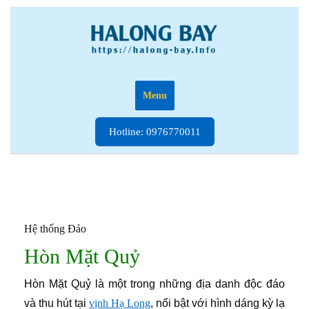
Skip
to
content
Menu
Hotline:
Hotline: 0976770011
0976770011
Hệ thống Đảo
Hòn Mặt Quỷ
Hòn Mặt Quỷ là một trong những địa danh độc đáo
và thu hút tại
vịnh Hạ Long
, nổi bật với hình dáng kỳ lạ