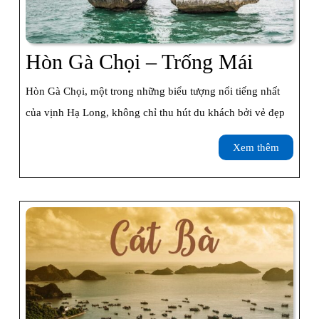
Hòn
Hòn Gà Chọi – Trống Mái
Gà
Hòn Gà Chọi, một trong những biểu tượng nổi tiếng nhất
Chọi
của vịnh Hạ Long, không chỉ thu hút du khách bởi vẻ đẹp
–
Xem
Xem thêm
Trống
thêm
Mái