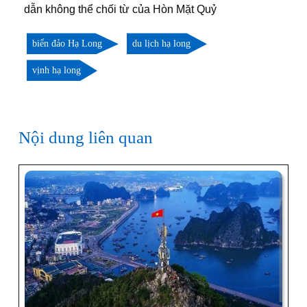
dẫn không thể chối từ của Hòn Mặt Quỷ
biển đảo Hạ Long
du lịch hạ long
vịnh hạ long
Nội dung liên quan