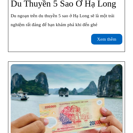
Du
Du Thuyền 5 Sao Ở Hạ Long
Thu
Du ngoạn trên du thuyền 5 sao ở Hạ Long sẽ là một trải
5
nghiệm rất đáng để bạn khám phá khi đến ghé
Sao
Xem
Xem thêm
Ở
thêm
Hạ
Lon