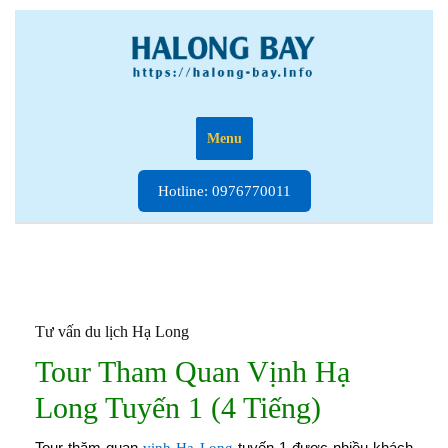
Skip
to
content
Menu
Hotline:
Hotline: 0976770011
0976770011
Tư vấn du lịch Hạ Long
Tour Tham Quan Vịnh Hạ
Long Tuyến 1 (4 Tiếng)
Tour thăm quan
tuyến 1 được nhiều khách