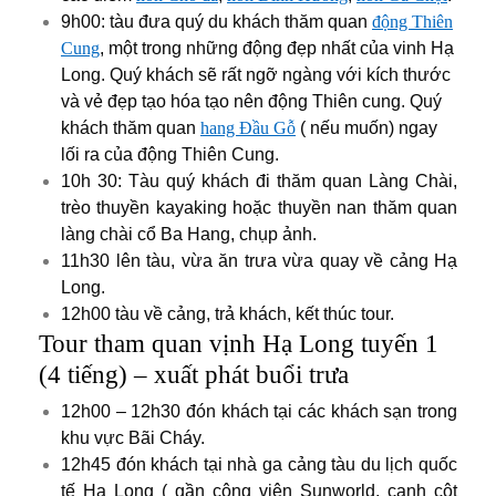
9h00: tàu đưa quý du khách thăm quan
động Thiên
Cung
, một trong những động đẹp nhất của vinh Hạ
Long. Quý khách sẽ rất ngỡ ngàng với kích thước
và vẻ đẹp tạo hóa tạo nên động Thiên cung. Quý
khách thăm quan
hang Đầu Gỗ
( nếu muốn) ngay
lối ra của động Thiên Cung.
10h 30: Tàu quý khách đi thăm quan Làng Chài,
trèo thuyền kayaking hoặc thuyền nan thăm quan
làng chài cổ Ba Hang, chụp ảnh.
11h30 lên tàu, vừa ăn trưa vừa quay về cảng Hạ
Long.
12h00 tàu về cảng, trả khách, kết thúc tour.
Tour tham quan vịnh Hạ Long tuyến 1
(4 tiếng) – xuất phát buổi trưa
12h00 – 12h30 đón khách tại các khách sạn trong
khu vực Bãi Cháy.
12h45 đón khách tại nhà ga cảng tàu du lịch quốc
tế Hạ Long ( gần công viên Sunworld, cạnh cột