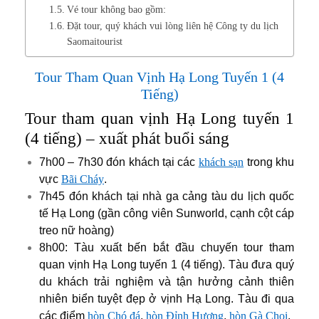
Vé tour không bao gồm:
Đặt tour, quý khách vui lòng liên hệ Công ty du lịch
Saomaitourist
Tour Tham Quan Vịnh Hạ Long Tuyến 1 (4
Tiếng)
Tour tham quan vịnh Hạ Long tuyến 1
(4 tiếng) – xuất phát buổi sáng
7h00 – 7h30 đón khách tại các
khách sạn
trong khu
vực
Bãi Cháy
.
7h45 đón khách tại nhà ga cảng tàu du lịch quốc
tế Hạ Long (gần công viên Sunworld, cạnh cột cáp
treo nữ hoàng)
8h00: Tàu xuất bến bắt đầu chuyến tour tham
quan vịnh Hạ Long tuyến 1 (4 tiếng). Tàu đưa quý
du khách trải nghiệm và tận hưởng cảnh thiên
nhiên biển tuyệt đẹp ở vịnh Hạ Long. Tàu đi qua
các điểm
hòn Chó đá
,
hòn Đỉnh Hương
,
hòn Gà Chọi
.