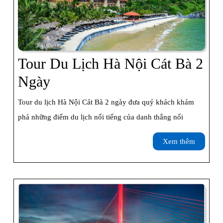
Dụng
Cho
Những
Tour Du Lịch Hà Nội Cát Bà 2
Ai,
Tour
Ngày
Ngày
Du
Nào
Tour du lịch Hà Nội Cát Bà 2 ngày đưa quý khách khám
Lịch
Hết
phá những điểm du lịch nổi tiếng của danh thắng nổi
Hà
Hạn
Xem
Xem thêm
Nội
thêm
Cát
Bà
2