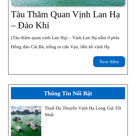
Tàu Thăm Quan Vịnh Lan Hạ
Tàu
– Đảo Khỉ
Thăm
(Tàu thăm quan vịnh Lan Hạ) – Vịnh Lan Hạ nằm ở phía
Quan
Đông đảo Cát Bà, trông ra cửa Vạn, liền kề vịnh Hạ
Vịnh
Xem
Xem thêm
Lan
thêm
Hạ
–
Thông Tin Nổi Bật
Đảo
Thuê Du Thuyền Vịnh Hạ Long Giá Tốt
Khỉ
Nhất