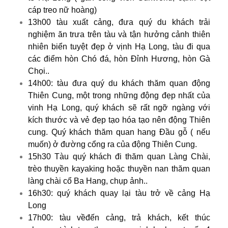
cáp treo nữ hoàng)
13h00 tàu xuất cảng, đưa quý du khách trải
nghiệm ăn trưa trên tàu và tận hưởng cảnh thiên
nhiên biển tuyệt đẹp ở vịnh Hạ Long, tàu đi qua
các điểm hòn Chó đá, hòn Đỉnh Hương, hòn Gà
Chọi..
14h00: tàu đưa quý du khách thăm quan động
Thiên Cung, một trong những động đẹp nhất của
vinh Hạ Long, quý khách sẽ rất ngỡ ngàng với
kích thước và vẻ đẹp tạo hóa tạo nên động Thiên
cung. Quý khách thăm quan hang Đầu gỗ ( nếu
muốn) ở đường cổng ra của động Thiên Cung.
15h30 Tàu quý khách đi thăm quan Làng Chài,
trèo thuyền kayaking hoặc thuyền nan thăm quan
làng chài cổ Ba Hang, chụp ảnh..
16h30: quý khách quay lại tàu trở về cảng Hạ
Long
17h00: tàu vềđến cảng, trả khách, kết thúc