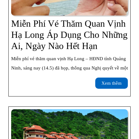
Miễn Phí Vé Thăm Quan Vịnh
Hạ Long Áp Dụng Cho Những
Miễn
Ai, Ngày Nào Hết Hạn
Phí
Miễn phí vé thăm quan vịnh Hạ Long – HĐND tỉnh Quảng
Vé
Ninh, sáng nay (14.5) đã họp, thông qua Nghị quyết về một
Thăm
Xem
Xem thêm
Quan
thêm
Vịnh
Hạ
Long
Áp