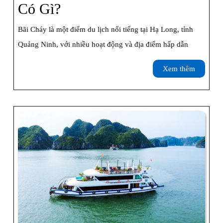
Du
Có Gì?
Lịch
Bãi Cháy là một điểm du lịch nổi tiếng tại Hạ Long, tỉnh
Bãi
Quảng Ninh, với nhiều hoạt động và địa điểm hấp dẫn
Cháy,
Xem
Xem thêm
Hạ
thêm
Long
Có
Gì?