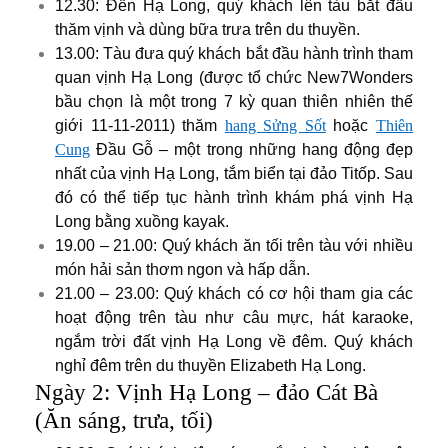
12.30: Đến Hạ Long, quý khách lên tàu bắt đầu
thăm vịnh và dùng bữa trưa trên du thuyền.
13.00: Tàu đưa quý khách bắt đầu hành trình tham
quan vịnh Hạ Long (được tổ chức New7Wonders
bầu chọn là một trong 7 kỳ quan thiên nhiên thế
giới 11-11-2011) thăm
hang Sửng Sốt
hoặc
Thiên
Cung
Đầu Gỗ – một trong những hang động đẹp
nhất của vịnh Hạ Long, tắm biển tại đảo Titốp. Sau
đó có thể tiếp tục hành trình khám phá vịnh Hạ
Long bằng xuồng kayak.
19.00 – 21.00: Quý khách ăn tối trên tàu với nhiều
món hải sản thơm ngon và hấp dẫn.
21.00 – 23.00: Quý khách có cơ hội tham gia các
hoạt động trên tàu như câu mực, hát karaoke,
ngắm trời đất vịnh Hạ Long về đêm.
Quý khách
nghỉ đêm trên du thuyền Elizabeth Hạ Long.
Ngày 2: Vịnh Hạ Long – đảo Cát Bà
(Ăn sáng, trưa, tối)