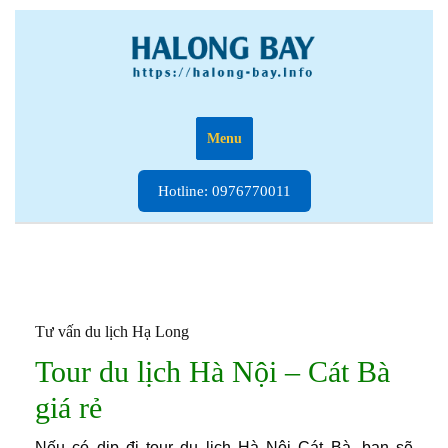
Skip
to
content
Menu
Hotline:
Hotline: 0976770011
0976770011
Tư vấn du lịch Hạ Long
Tour du lịch Hà Nội – Cát Bà
giá rẻ
Nếu có dịp đi tour du lịch Hà Nội Cát Bà, bạn sẽ