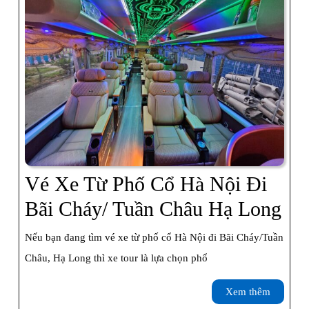
Vé Xe Từ Phố Cổ Hà Nội Đi
Vé
Bãi Cháy/ Tuần Châu Hạ Long
Xe
Nếu bạn đang tìm vé xe từ phố cổ Hà Nội đi Bãi Cháy/Tuần
Từ
Châu, Hạ Long thì xe tour là lựa chọn phổ
Ph
Xem
Xem thêm
Cổ
thêm