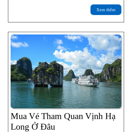
Giải
Xem
Xem thêm
Trí,
thêm
Mua
Sắm
Tại
Hạ
Long
Mua Vé Tham Quan Vịnh Hạ
Mua
Long Ở Đâu