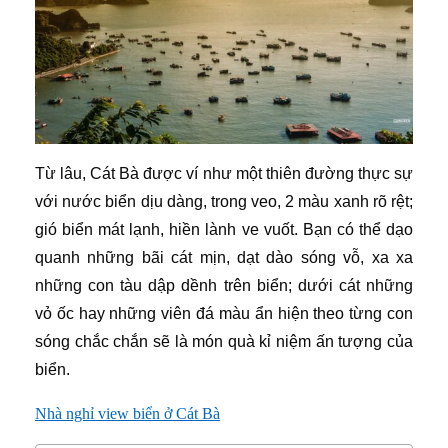
Từ lâu, Cát Bà được ví như một thiên đường thực sự
với nước biển dịu dàng, trong veo, 2 màu xanh rõ rệt;
gió biển mát lạnh, hiền lành ve vuốt. Bạn có thể dạo
quanh những bãi cát mịn, dạt dào sóng vỗ, xa xa
những con tàu dập dềnh trên biển; dưới cát những
vỏ ốc hay những viên đá màu ẩn hiện theo từng con
sóng chắc chắn sẽ là món quà kỉ niệm ấn tượng của
biển.
Nhà nghỉ view biển ở Cát Bà