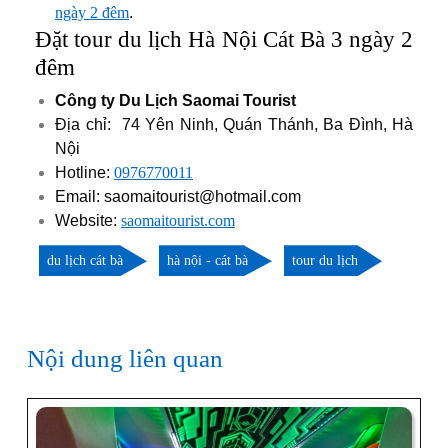
ngày 2 đêm
.
Đặt tour du lịch Hà Nội Cát Bà 3 ngày 2
đêm
Công ty Du Lịch Saomai Tourist
Địa chỉ: 74 Yên Ninh, Quán Thánh, Ba Đình, Hà
Nội
Hotline:
0976770011
Email: saomaitourist@hotmail.com
Website:
saomaitourist.com
du lịch cát bà
hà nội - cát bà
tour du lịch
Nội dung liên quan