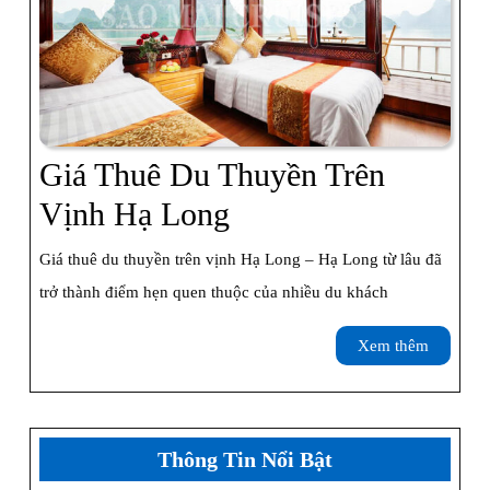
Trực
Thăng
Giá Thuê Du Thuyền Trên
Giá
Vịnh Hạ Long
Thuê
Giá thuê du thuyền trên vịnh Hạ Long – Hạ Long từ lâu đã
Du
trở thành điểm hẹn quen thuộc của nhiều du khách
Thuyền
Xem
Xem thêm
Trên
thêm
Vịnh
Hạ
Thông Tin Nổi Bật
Long