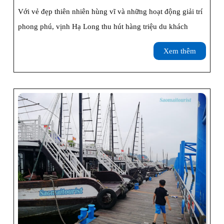
Vé
Với vẻ đẹp thiên nhiên hùng vĩ và những hoạt động giải trí
Tham
phong phú, vịnh Hạ Long thu hút hàng triệu du khách
Quan
Xem
Xem thêm
Vịnh
thêm
Hạ
Long
Ở
Đâu