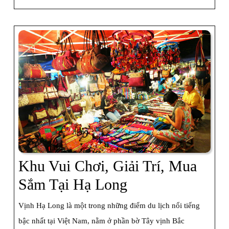
Hà
Nộ
Đi
Bãi
Ch
Tu
Ch
Hạ
Lo
Khu Vui Chơi, Giải Trí, Mua
Khu
Sắm Tại Hạ Long
Vui
Vịnh Hạ Long là một trong những điểm du lịch nổi tiếng
Chơi,
bậc nhất tại Việt Nam, nằm ở phần bờ Tây vịnh Bắc