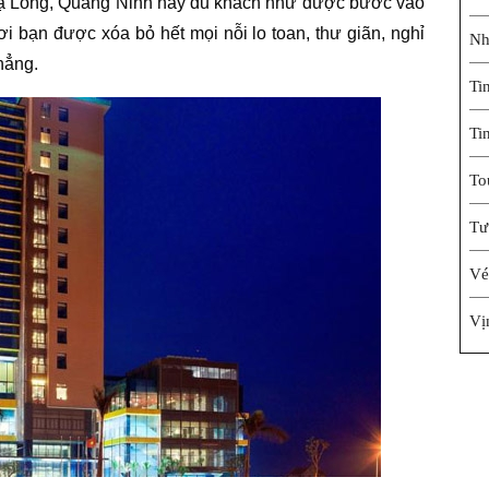
ạ Long, Quảng Ninh này du khách như được bước vào
i bạn được xóa bỏ hết mọi nỗi lo toan, thư giãn, nghỉ
Nh
hẳng.
Ti
Ti
To
Tư
Vé
Vị