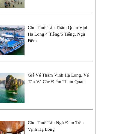
Cho Thuê Tàu Thăm Quan Vịnh
Hạ Long 4 Tiếng/6 Tiếng, Ngủ
Đêm
Giá Vé Thăm Vịnh Hạ Long, Vé
Tàu Và Các Điểm Tham Quan
Cho Thuê Tàu Ngủ Đêm Trên
Vịnh Hạ Long