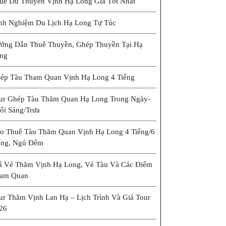
uê Du Thuyền Vịnh Hạ Long Giá Tốt Nhất
nh Nghiệm Du Lịch Hạ Long Tự Túc
ớng Dẫn Thuê Thuyền, Ghép Thuyền Tại Hạ
ng
ép Tàu Tham Quan Vịnh Hạ Long 4 Tiếng
ur Ghép Tàu Thăm Quan Hạ Long Trong Ngày-
ổi Sáng/trưa
o Thuê Tàu Thăm Quan Vịnh Hạ Long 4 Tiếng/6
ếng, Ngủ Đêm
á Vé Thăm Vịnh Hạ Long, Vé Tàu Và Các Điểm
am Quan
ur Thăm Vịnh Lan Hạ – Lịch Trình Và Giá Tour
26