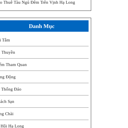
o Thuê Tàu Ngủ Đêm Trên Vịnh Hạ Long
Danh Mục
i Tắm
 Thuyền
ểm Tham Quan
ng Động
 Thống Đảo
ách Sạn
ng Chài
 Hội Hạ Long