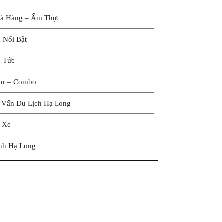
à Hàng – Ẩm Thực
n Nổi Bật
n Tức
ur – Combo
 Vấn Du Lịch Hạ Long
 Xe
nh Hạ Long