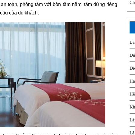
Ch
t an toàn, phòng tắm với bồn tắm nằm, tắm đứng riêng
 cầu của du khách.
Bã
Du
Đi
Ha
Hệ
Kh
Là
Lễ