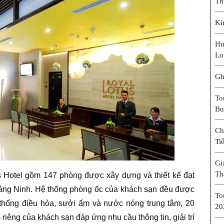
Th
Ki
Hư
Lo
Gh
To
Bu
Ch
Ti
Gi
Th
 Hotel gồm 147 phòng được xây dựng và thiết kế đạt
uảng Ninh. Hệ thống phòng ốc của khách sạn đều được
To
hệ thống điều hòa, sưởi ấm và nước nóng trung tâm, 20
20
 riêng của khách sạn đáp ứng nhu cầu thông tin, giải trí