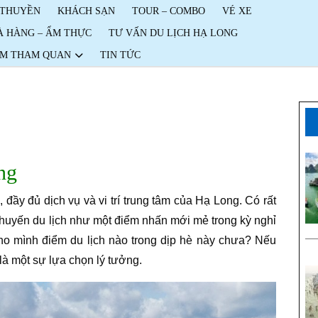
 THUYỀN
KHÁCH SẠN
TOUR – COMBO
VÉ XE
À HÀNG – ẨM THỰC
TƯ VẤN DU LỊCH HẠ LONG
ỂM THAM QUAN
TIN TỨC
ng
đầy đủ dịch vụ và vi trí trung tâm của Hạ Long. Có rất
huyến du lịch như một điểm nhấn mới mẻ trong kỳ nghỉ
ho mình điểm du lịch nào trong dịp hè này chưa? Nếu
là một sự lựa chọn lý tưởng.