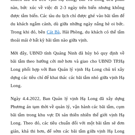
nàn, bức xúc về việc đi 2-3 ngày trên biển nhưng không
được tắm biển. Các tàu du lịch chỉ được ghé vào bãi tắm để
du khách ngắm cảnh, dù giữa những ngày nắng hè oi bức.
Trong khi đó, bên
Cát Bà
, Hải Phòng, du khách có thể tắm
thoải mái ở bất kỳ bãi tắm nào giữa vịnh.
Mới đây, UBND tỉnh Quảng Ninh đã hủy bỏ quy định về
bãi tắm theo hướng cởi mở hơn và giao cho UBND TP.Hạ
Long phối hợp với Ban Quản lý vịnh Hạ Long chủ trì xây
dựng các tiêu chí để khai thác các bãi tắm nhỏ giữa vịnh Hạ
Long.
Ngày 4.4.2022, Ban Quản lý vịnh Hạ Long đã xây dựng
Phương án tạm thời về quản lý, vận hành các bãi tắm, cụm
bãi tắm trong khu vực Di sản thiên nhiên thế giới vịnh Hạ
Long. Theo đó, các tiêu chuẩn đối với một bãi tắm sẽ đơn
giản, khả thi hơn, để sớm các bãi tắm giữa vịnh Hạ Long