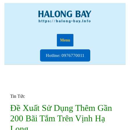
Skip
to
content
Menu
Hotline:
Hotline: 0976770011
0976770011
Tin Tức
Đề Xuất Sử Dụng Thêm Gần
200 Bãi Tắm Trên Vịnh Hạ
Long