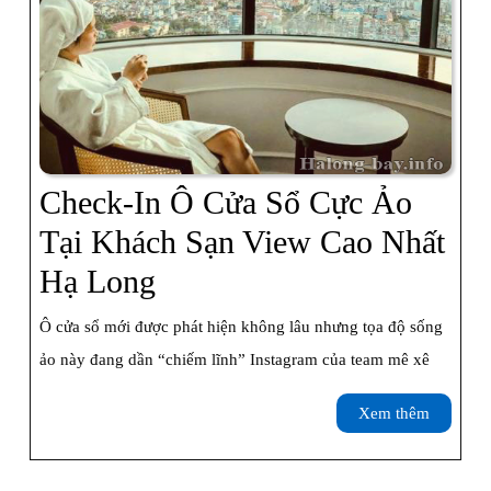
Check-In Ô Cửa Sổ Cực Ảo
Tại Khách Sạn View Cao Nhất
Check-
Hạ Long
In
Ô cửa sổ mới được phát hiện không lâu nhưng tọa độ sống
Ô
ảo này đang dần “chiếm lĩnh” Instagram của team mê xê
Cửa
Xem
Xem thêm
Sổ
thêm
Cực