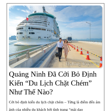
Đãi
Dành
Cho
100
Khách
Đầu
Tiên
Quảng Ninh Đã Cởi Bỏ Định
Kiến “du Lịch Chặt Chém”
Quảng
Như Thế Nào?
Ninh
Cởi bỏ định kiến du lịch chặt chém – Từng là điểm đến ám
Đã
ảnh của nhiều du khách bởi tình trạng “mài dao