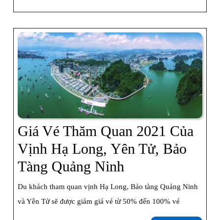
Chìm
thêm
Tàu
Ở
Vịnh
Hạ
Long
Giá Vé Thăm Quan 2021 Của
Vịnh Hạ Long, Yên Tử, Bảo
Giá
Tàng Quảng Ninh
Vé
Du khách tham quan vịnh Hạ Long, Bảo tàng Quảng Ninh
Thăm
và Yên Tử sẽ được giảm giá vé từ 50% đến 100% vé
Quan