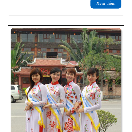
Xem
Xem thêm
2021
thêm
Của
Vịnh
Hạ
Long,
Yên
Tử,
Bảo
Tàng
Quảng
Ninh