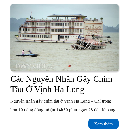
Ảo
Tại
Khách
Sạn
View
Cao
Nhất
Các Nguyên Nhân Gây Chìm
Hạ
Các
Tàu Ở Vịnh Hạ Long
Long
Nguyên
Nguyên nhân gây chìm tàu ở Vịnh Hạ Long – Chỉ trong
Nhân
hơn 10 tiếng đồng hồ (từ 14h30 phút ngày 28 đến khoảng
Gây
Xem
Xem thêm