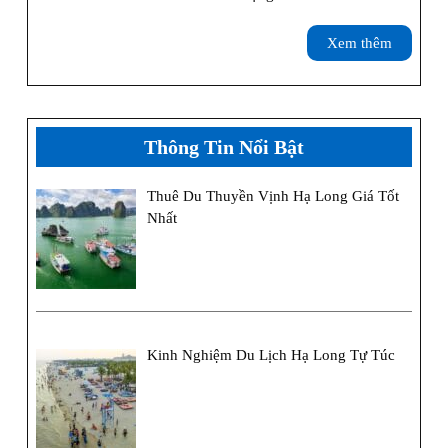
Cởi
Xem
Xem thêm
Bỏ
thêm
Định
Kiến
Thông Tin Nổi Bật
“du
Thuê Du Thuyền Vịnh Hạ Long Giá Tốt
Lịch
Nhất
Chặt
Chém”
Như
Thế
Kinh Nghiệm Du Lịch Hạ Long Tự Túc
Nào?