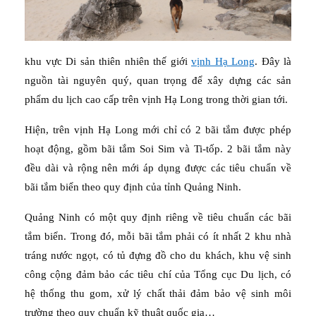
khu vực Di sản thiên nhiên thế giới
vịnh Hạ Long
. Đây là
nguồn tài nguyên quý, quan trọng để xây dựng các sản
phẩm du lịch cao cấp trên vịnh Hạ Long trong thời gian tới.
Hiện, trên vịnh Hạ Long mới chỉ có 2 bãi tắm được phép
hoạt động, gồm bãi tắm Soi Sim và Ti-tốp. 2 bãi tắm này
đều dài và rộng nên mới áp dụng được các tiêu chuẩn về
bãi tắm biển theo quy định của tỉnh Quảng Ninh.
Quảng Ninh có một quy định riêng về tiêu chuẩn các bãi
tắm biển. Trong đó, mỗi bãi tắm phải có ít nhất 2 khu nhà
tráng nước ngọt, có tủ đựng đồ cho du khách, khu vệ sinh
công cộng đảm bảo các tiêu chí của Tổng cục Du lịch, có
hệ thống thu gom, xử lý chất thải đảm bảo vệ sinh môi
trường theo quy chuẩn kỹ thuật quốc gia…