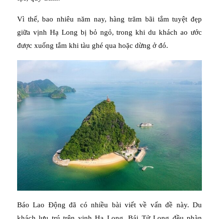
Vì thế, bao nhiêu năm nay, hàng trăm bãi tắm tuyệt đẹp
giữa vịnh Hạ Long bị bỏ ngỏ, trong khi du khách ao ước
được xuống tắm khi tàu ghé qua hoặc dừng ở đó.
Báo Lao Động đã có nhiều bài viết về vấn đề này. Du
khách lưu trú trên vịnh Hạ Long, Bái Tử Long đều phàn