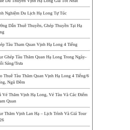
uê Du Thuyền Vịnh Hạ Long Giá Tốt Nhất
nh Nghiệm Du Lịch Hạ Long Tự Túc
ớng Dẫn Thuê Thuyền, Ghép Thuyền Tại Hạ
ng
ép Tàu Tham Quan Vịnh Hạ Long 4 Tiếng
ur Ghép Tàu Thăm Quan Hạ Long Trong Ngày-
ổi Sáng/trưa
o Thuê Tàu Thăm Quan Vịnh Hạ Long 4 Tiếng/6
ếng, Ngủ Đêm
á Vé Thăm Vịnh Hạ Long, Vé Tàu Và Các Điểm
am Quan
ur Thăm Vịnh Lan Hạ – Lịch Trình Và Giá Tour
26