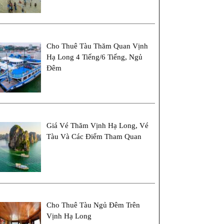
Cho Thuê Tàu Thăm Quan Vịnh
Hạ Long 4 Tiếng/6 Tiếng, Ngủ
Đêm
Giá Vé Thăm Vịnh Hạ Long, Vé
Tàu Và Các Điểm Tham Quan
Cho Thuê Tàu Ngủ Đêm Trên
Vịnh Hạ Long