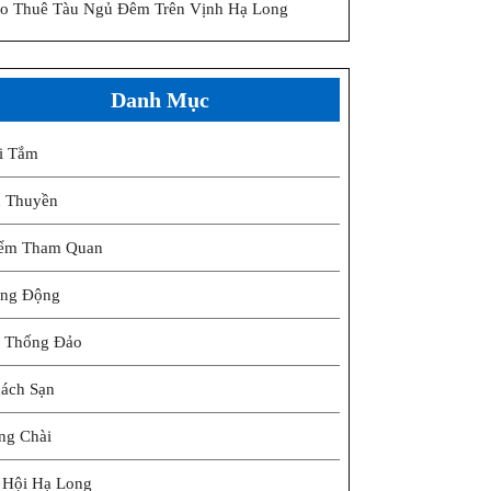
o Thuê Tàu Ngủ Đêm Trên Vịnh Hạ Long
Danh Mục
i Tắm
 Thuyền
ểm Tham Quan
ng Động
 Thống Đảo
ách Sạn
ng Chài
 Hội Hạ Long