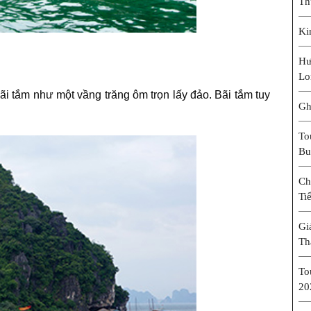
Th
Ki
Hư
Lo
 bãi tắm như một vầng trăng ôm trọn lấy đảo. Bãi tắm tuy
Gh
To
Bu
Ch
Ti
Gi
Th
To
20