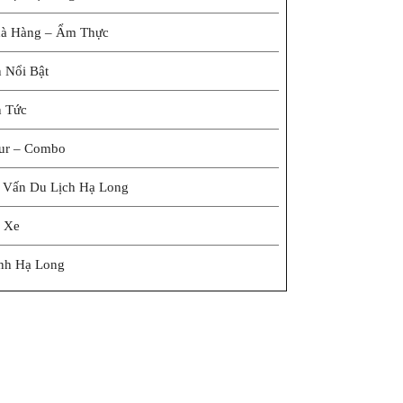
à Hàng – Ẩm Thực
n Nổi Bật
n Tức
ur – Combo
 Vấn Du Lịch Hạ Long
 Xe
nh Hạ Long