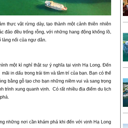
m thực vật rừng dày, tạo thành một cảnh thiên nhiên
các đảo đều trống rỗng, với những hang động khổng lồ,
 làng nổi của ngư dân.
ình một kì nghỉ thật sự ý nghĩa tại vịnh Hạ Long. Đến
i in dấu trong trái tim và tâm trí của bạn. Bạn có thể
đóng bằng gỗ tạo cho bạn những niềm vui và sang trọng
h trình xung quanh vịnh. Có rất nhiều địa điểm du lịch
 phá.
rong những nơi cần khám phá khi đến với vịnh Hạ Long