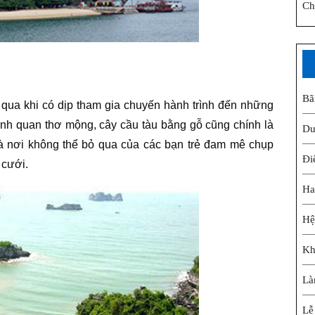
Ch
Bã
 qua khi có dịp tham gia chuyến hành trình đến những
nh quan thơ mộng, cây cầu tàu bằng gỗ cũng chính là
Du
là nơi không thể bỏ qua của các bạn trẻ đam mê chụp
Đi
 cưới.
Ha
Hệ
Kh
Là
Lễ