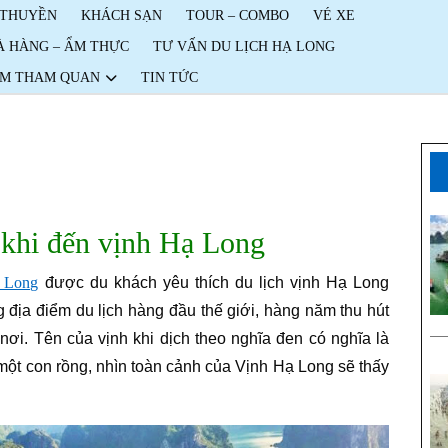
 THUYỀN
KHÁCH SẠN
TOUR – COMBO
VÉ XE
À HÀNG – ẨM THỰC
TƯ VẤN DU LỊCH HẠ LONG
ỂM THAM QUAN
TIN TỨC
khi đến vịnh Hạ Long
 Long
được du khách yêu thích du lịch vịnh Hạ Long
 địa điểm du lịch hàng đầu thế giới, hàng năm thu hút
nơi. Tên của vịnh khi dịch theo nghĩa đen có nghĩa là
một con rồng, nhìn toàn cảnh của Vịnh Hạ Long sẽ thấy