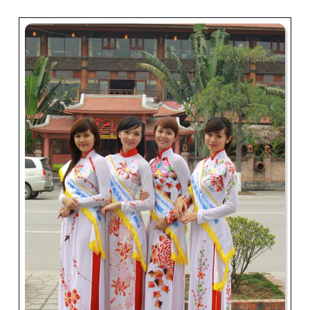
Cực
Ảo
Tại
Khách
Sạn
View
Cao
Nhất
Hạ
Long