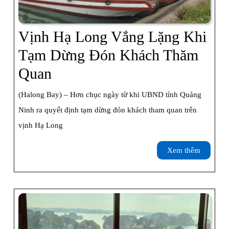
Vịnh Hạ Long Vắng Lặng Khi
Tạm Dừng Đón Khách Thăm
Vịnh
Quan
Hạ
(Halong Bay) – Hơn chục ngày từ khi UBND tỉnh Quảng
Long
Ninh ra quyết định tạm dừng đón khách tham quan trên
Vắng
vịnh Hạ Long
Lặng
Xem
Xem thêm
Khi
thêm
Tạm
Dừng
Đón