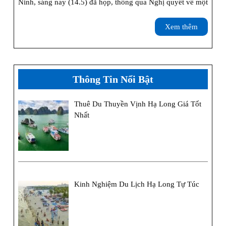
Vé
Ninh, sáng nay (14.5) đã họp, thông qua Nghị quyết về một
Thăm
Xem
Xem thêm
Quan
thêm
Vịnh
Hạ
Thông Tin Nổi Bật
Long
Thuê Du Thuyền Vịnh Hạ Long Giá Tốt
Áp
Nhất
Dụng
Cho
Những
Ai,
Kinh Nghiệm Du Lịch Hạ Long Tự Túc
Ngày
Nào