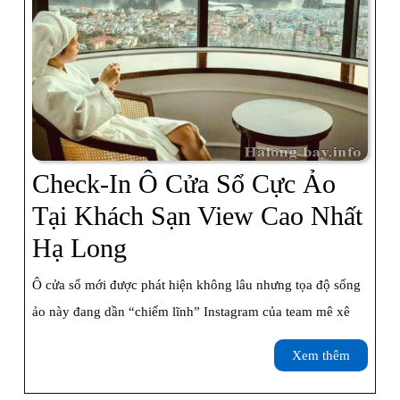
Khách
Thăm
Quan
Check-In Ô Cửa Sổ Cực Ảo
Tại Khách Sạn View Cao Nhất
Check-
Hạ Long
In
Ô cửa sổ mới được phát hiện không lâu nhưng tọa độ sống
Ô
ảo này đang dần “chiếm lĩnh” Instagram của team mê xê
Cửa
Xem
Xem thêm
Sổ
thêm