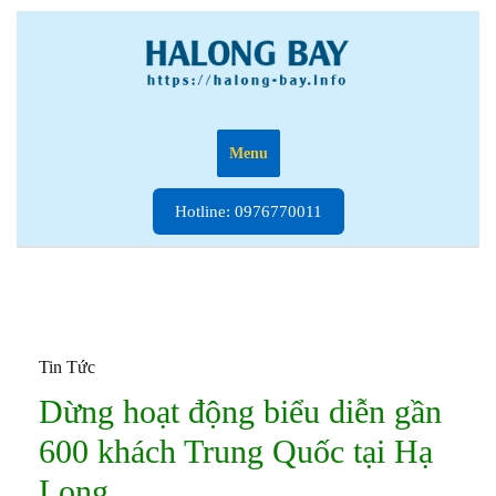
Skip
to
content
Menu
Hotline:
Hotline: 0976770011
0976770011
Tin Tức
Dừng hoạt động biểu diễn gần
600 khách Trung Quốc tại Hạ
Long