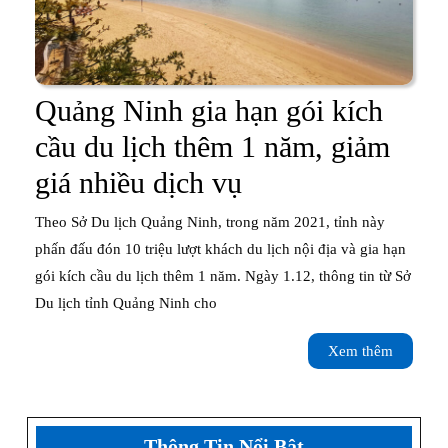
Quảng Ninh gia hạn gói kích
cầu du lịch thêm 1 năm, giảm
Quảng
giá nhiều dịch vụ
Ninh
Theo Sở Du lịch Quảng Ninh, trong năm 2021, tỉnh này
gia
phấn đấu đón 10 triệu lượt khách du lịch nội địa và gia hạn
gói kích cầu du lịch thêm 1 năm. Ngày 1.12, thông tin từ Sở
hạn
Du lịch tỉnh Quảng Ninh cho
gói
Xem
Xem thêm
kích
thêm
cầu
du
Thông Tin Nổi Bật