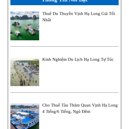
lịch
Thuê Du Thuyền Vịnh Hạ Long Giá Tốt
thêm
Nhất
1
năm,
giảm
giá
Kinh Nghiệm Du Lịch Hạ Long Tự Túc
nhiều
dịch
vụ
Cho Thuê Tàu Thăm Quan Vịnh Hạ Long
4 Tiếng/6 Tiếng, Ngủ Đêm