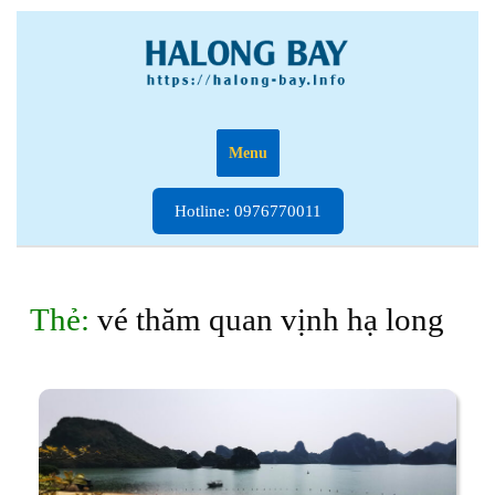
Skip
to
content
Menu
Hotline:
Hotline: 0976770011
0976770011
Thẻ:
vé thăm quan vịnh hạ long