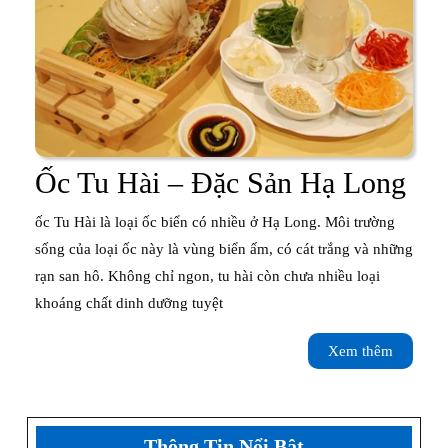
Ốc
Ốc Tu Hài – Đặc Sản Hạ Long
Tu
ốc Tu Hài là loại ốc biển có nhiều ở Hạ Long. Môi trường
Hài
sống của loại ốc này là vùng biển ấm, có cát trắng và những
rạn san hô. Không chỉ ngon, tu hài còn chưa nhiều loại
–
khoáng chất dinh dưỡng tuyệt
Đặ
Xem
Xem thêm
Sả
thêm
Hạ
Lo
Thông Tin Nổi Bật