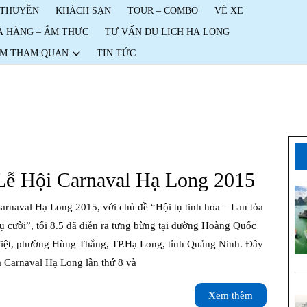
 THUYỀN
KHÁCH SẠN
TOUR – COMBO
VÉ XE
À HÀNG – ẨM THỰC
TƯ VẤN DU LỊCH HẠ LONG
ỂM THAM QUAN
TIN TỨC
Lễ
Lễ Hội Carnaval Hạ Long 2015
Hội
arnaval Hạ Long 2015, với chủ đề “Hội tụ tinh hoa – Lan tỏa
Carna
ụ cười”, tối 8.5 đã diễn ra tưng bừng tại đường Hoàng Quốc
iệt, phường Hùng Thắng, TP.Hạ Long, tỉnh Quảng Ninh. Đây
Hạ
à Carnaval Hạ Long lần thứ 8 và
Long
Xem
Xem thêm
2015