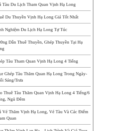
á Tàu Du Lịch Tham Quan Vịnh Hạ Long
uê Du Thuyền Vịnh Hạ Long Giá Tốt Nhất
nh Nghiệm Du Lịch Hạ Long Tự Túc
ớng Dẫn Thuê Thuyền, Ghép Thuyền Tại Hạ
ng
ép Tàu Tham Quan Vịnh Hạ Long 4 Tiếng
ur Ghép Tàu Thăm Quan Hạ Long Trong Ngày-
ổi Sáng/trưa
o Thuê Tàu Thăm Quan Vịnh Hạ Long 4 Tiếng/6
ếng, Ngủ Đêm
á Vé Thăm Vịnh Hạ Long, Vé Tàu Và Các Điểm
am Quan
ur Thăm Vịnh Lan Hạ – Lịch Trình Và Giá Tour