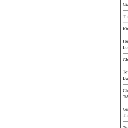
Gi
Th
Ki
Hư
Lo
Gh
To
Bu
Ch
Ti
Gi
Th
To