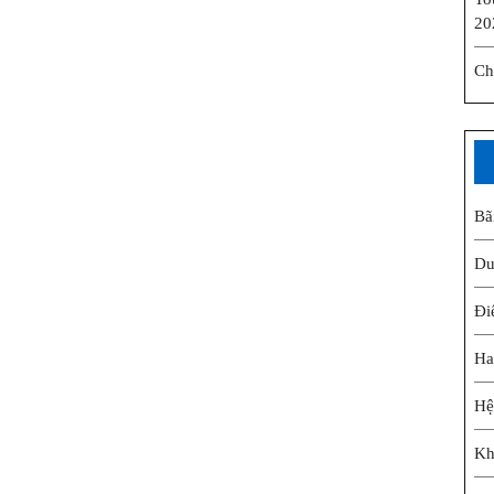
20
Ch
Bã
Du
Đi
Ha
Hệ
Kh