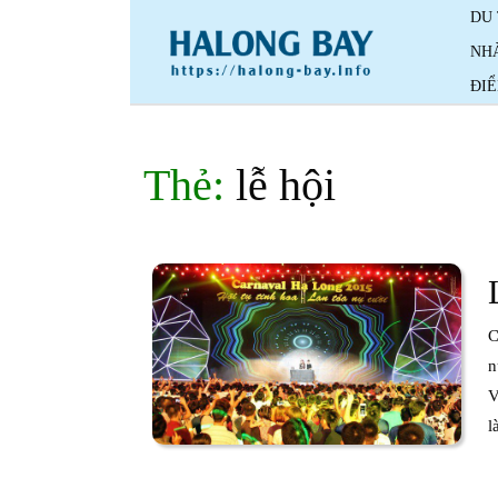
Skip
DU
to
NH
content
ĐI
Thẻ:
lễ hội
C
n
V
l