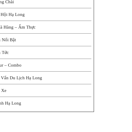
ng Chài
 Hội Hạ Long
à Hàng – Ẩm Thực
n Nổi Bật
n Tức
ur – Combo
 Vấn Du Lịch Hạ Long
 Xe
nh Hạ Long