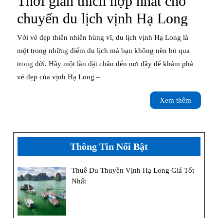
Thời gian thích hợp nhất cho
Thời
chuyến du lịch vịnh Hạ Long
gian
Với vẻ đẹp thiên nhiên hùng vĩ, du lịch vịnh Hạ Long là
thích
một trong những điểm du lịch mà bạn không nên bỏ qua
trong đời. Hãy một lần đặt chân đến nơi đây để khám phá
hợp
vẻ đẹp của vịnh Hạ Long –
nhất
Xem
Xem thêm
cho
thêm
chuy
du
Thông Tin Nổi Bật
lịch
Thuê Du Thuyền Vịnh Hạ Long Giá Tốt
vịnh
Nhất
Hạ
Long