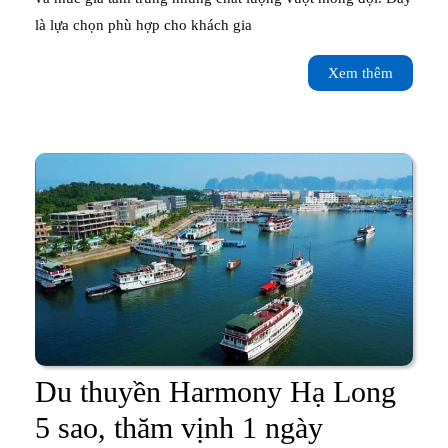
Bình
là lựa chọn phù hợp cho khách gia
Star
Xem
Xem thêm
Hạ
thêm
Long
–
Hạ
thủy
12/2025
Du thuyền Harmony Hạ Long
Du
5 sao, thăm vịnh 1 ngày