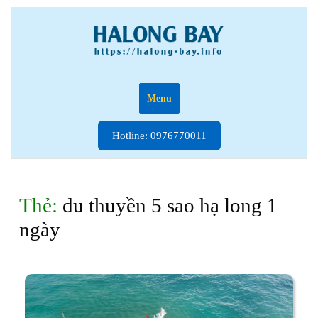
Skip
to
content
Menu
Hotline:
Hotline: 0976770011
0976770011
Thẻ:
du thuyền 5 sao hạ long 1
ngày