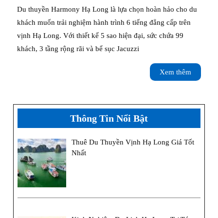
thuyền
Du thuyền Harmony Hạ Long là lựa chọn hoàn hảo cho du
Harmony
khách muốn trải nghiệm hành trình 6 tiếng đẳng cấp trên
vịnh Hạ Long. Với thiết kế 5 sao hiện đại, sức chứa 99
Hạ
khách, 3 tầng rộng rãi và bể sục Jacuzzi
Long
Xem
Xem thêm
5
thêm
sao,
thăm
Thông Tin Nổi Bật
vịnh
Thuê Du Thuyền Vịnh Hạ Long Giá Tốt
1
Nhất
ngày