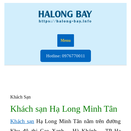
Skip
to
content
Menu
Hotline:
Hotline: 0976770011
0976770011
Khách Sạn
Khách sạn Hạ Long Minh Tân
Khách sạn
Hạ Long Minh Tân nằm trên đường
Khu đô thị Cao Xanh – Hà Khánh – TP Hạ