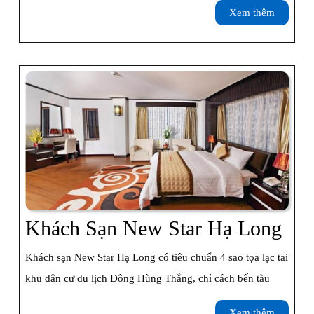
Bãi
Xem
Xem thêm
Cháy
thêm
Khá
Khách Sạn New Star Hạ Long
Sạn
Khách sạn New Star Hạ Long có tiêu chuẩn 4 sao tọa lạc tai
Ne
khu dân cư du lịch Đông Hùng Thắng, chỉ cách bến tàu
Sta
Xem
Xem thêm