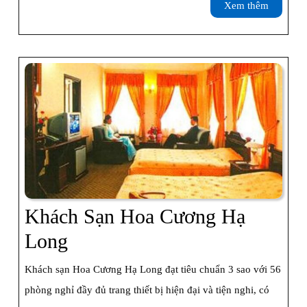
Drea
Xem
Xem thêm
thêm
Khách Sạn Hoa Cương Hạ
Khách
Long
Sạn
Khách sạn Hoa Cương Hạ Long đạt tiêu chuẩn 3 sao với 56
Hoa
phòng nghỉ đầy đủ trang thiết bị hiện đại và tiện nghi, có