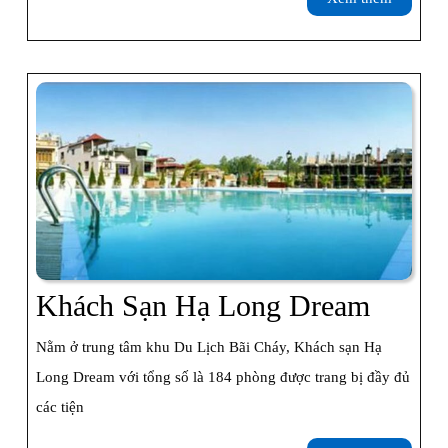
Hạ
thêm
Lo
Khách
Khách Sạn Hạ Long Dream
Sạn
Nằm ở trung tâm khu Du Lịch Bãi Cháy, Khách sạn Hạ
Hạ
Long Dream với tổng số là 184 phòng được trang bị đầy đủ
Long
các tiện