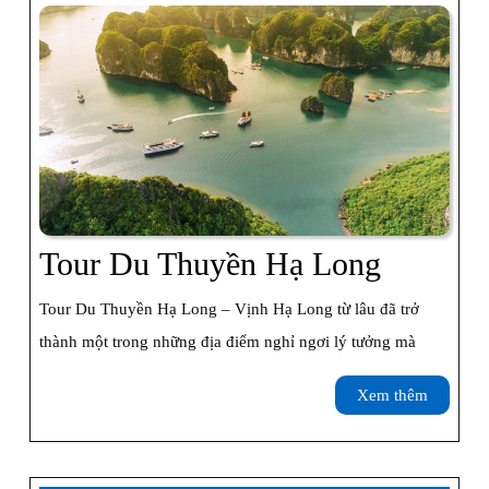
Lon
Tour
Tour Du Thuyền Hạ Long
Du
Tour Du Thuyền Hạ Long – Vịnh Hạ Long từ lâu đã trở
Thuyền
thành một trong những địa điểm nghỉ ngơi lý tưởng mà
Hạ
Xem
Xem thêm
Long
thêm