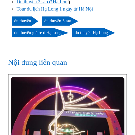
Du thuyền 2 sao ở Hạ Lon
g
Tour du lịch Hạ Long 1 ngày từ Hà Nội
du thuyền
du thuyền 3 sao
du thuyền giá rẻ ở Hạ Long
du thuyền Hạ Long
Nội dung liên quan