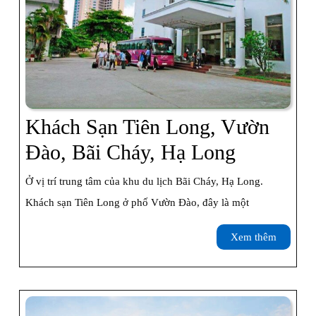
Khách Sạn Tiên Long, Vườn
Khách
Đào, Bãi Cháy, Hạ Long
Sạn
Ở vị trí trung tâm của khu du lịch Bãi Cháy, Hạ Long.
Tiên
Khách sạn Tiên Long ở phố Vườn Đào, đây là một
Long,
Xem
Xem thêm
Vườn
thêm
Đào,
Bãi