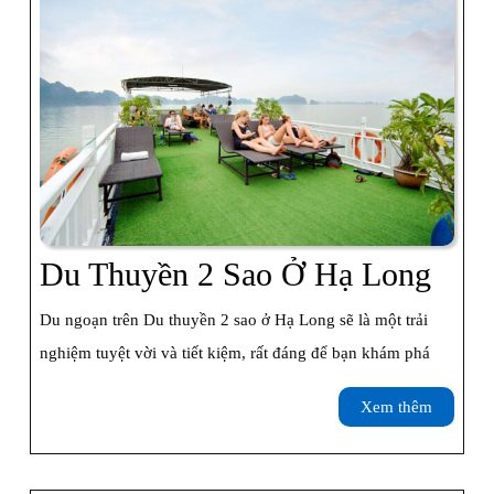
Cháy,
Hạ
Long
Du
Du Thuyền 2 Sao Ở Hạ Long
Thu
Du ngoạn trên Du thuyền 2 sao ở Hạ Long sẽ là một trải
2
nghiệm tuyệt vời và tiết kiệm, rất đáng để bạn khám phá
Sao
Xem
Xem thêm
Ở
thêm
Hạ