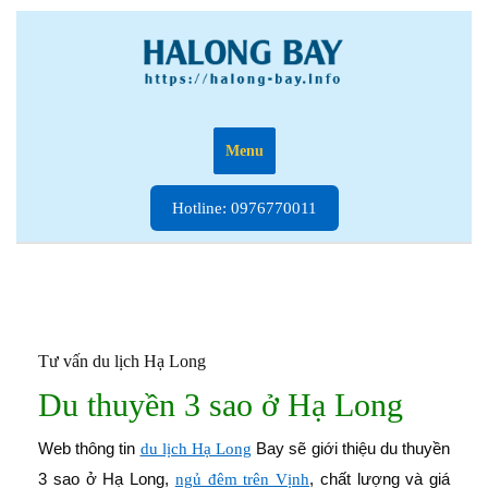
Skip
to
content
Menu
Hotline:
Hotline: 0976770011
0976770011
Tư vấn du lịch Hạ Long
Du thuyền 3 sao ở Hạ Long
Web thông tin
Bay sẽ giới thiệu du thuyền
du lịch Hạ Long
3 sao ở Hạ Long,
, chất lượng và giá
ngủ đêm trên Vịnh