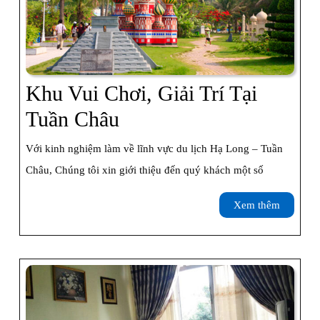
Rẻ
Khu Vui Chơi, Giải Trí Tại
Khu
Tuần Châu
Vui
Với kinh nghiệm làm về lĩnh vực du lịch Hạ Long – Tuần
Chơi,
Châu, Chúng tôi xin giới thiệu đến quý khách một số
Giải
Xem
Xem thêm
Trí
thêm
Tại
Tuần
Châu