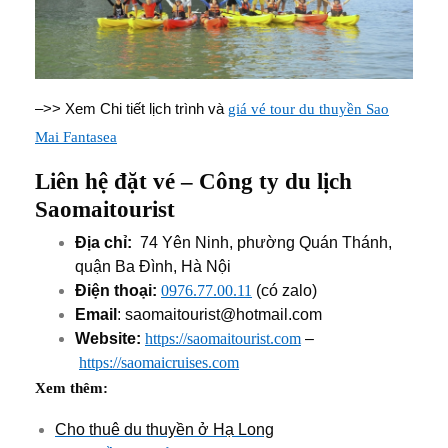
–>> Xem Chi tiết lịch trình và
giá vé tour du thuyền Sao
Mai Fantasea
Liên hệ đặt vé – Công ty du lịch
Saomaitourist
Địa chỉ:
74 Yên Ninh, phường Quán Thánh,
quận Ba Đình, Hà Nội
Điện thoại:
0976.77.00.11
(có zalo)
Email
: saomaitourist@hotmail.com
Website:
https://saomaitourist.com
–
https://saomaicruises.com
Xem thêm:
Cho thuê du thuyền ở Hạ Long