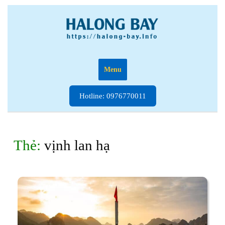
Skip
to
content
Menu
Hotline:
Hotline: 0976770011
0976770011
Thẻ:
vịnh lan hạ