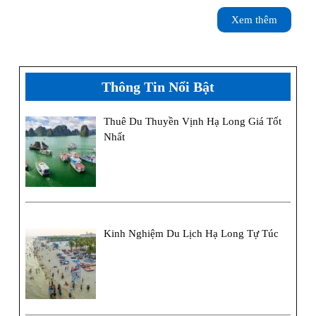
Lan
Xem
Xem thêm
Hạ
thêm
–
Đảo
Thông Tin Nổi Bật
Khỉ
Thuê Du Thuyền Vịnh Hạ Long Giá Tốt
Nhất
Kinh Nghiệm Du Lịch Hạ Long Tự Túc