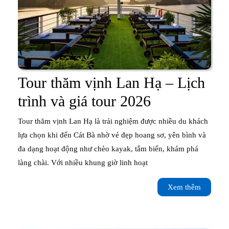
Tour thăm vịnh Lan Hạ – Lịch
Tour
trình và giá tour 2026
thăm
Tour thăm vịnh Lan Hạ là trải nghiệm được nhiều du khách
vịnh
lựa chọn khi đến Cát Bà nhờ vẻ đẹp hoang sơ, yên bình và
đa dạng hoạt động như chèo kayak, tắm biển, khám phá
Lan
làng chài. Với nhiều khung giờ linh hoạt
Hạ
Xem
Xem thêm
–
thêm
Lịch