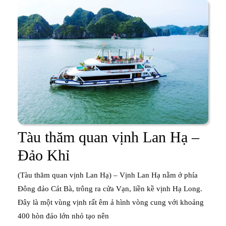
trình
và
giá
tour
2026
Tàu thăm quan vịnh Lan Hạ –
Tàu
Đảo Khỉ
thăm
(Tàu thăm quan vịnh Lan Hạ) – Vịnh Lan Hạ nằm ở phía
quan
Đông đảo Cát Bà, trông ra cửa Vạn, liền kề vịnh Hạ Long.
Đây là một vùng vịnh rất êm ả hình vòng cung với khoảng
vịnh
400 hòn đảo lớn nhỏ tạo nên